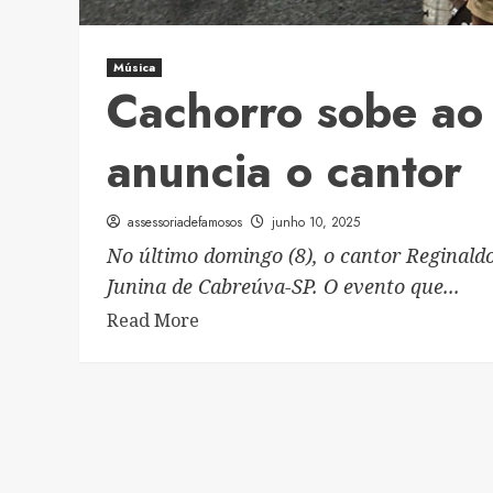
Música
Cachorro sobe ao 
anuncia o cantor
assessoriadefamosos
junho 10, 2025
No último domingo (8), o cantor Reginald
Junina de Cabreúva-SP. O evento que...
Read
Read More
more
about
Cachorro
sobe
ao
palco