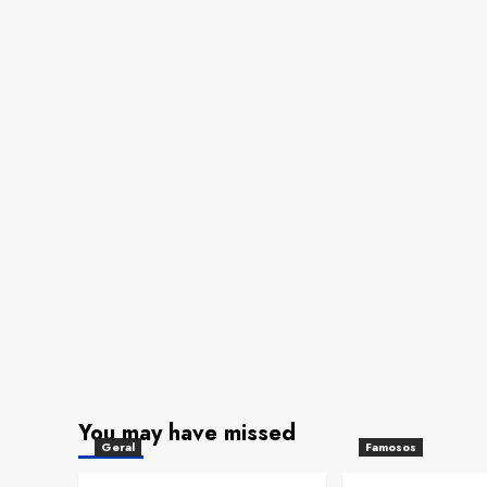
You may have missed
Geral
Famosos