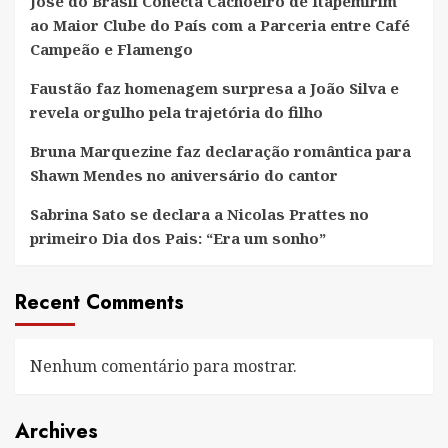
José do Brasil Conecta Cachoeiro de Itapemirim
estilo
ao Maior Clube do País com a Parceria entre Café
baile
Campeão e Flamengo
funk
Faustão faz homenagem surpresa a João Silva e
revela orgulho pela trajetória do filho
Bruna Marquezine faz declaração romântica para
Shawn Mendes no aniversário do cantor
Sabrina Sato se declara a Nicolas Prattes no
primeiro Dia dos Pais: “Era um sonho”
Recent Comments
Nenhum comentário para mostrar.
Archives