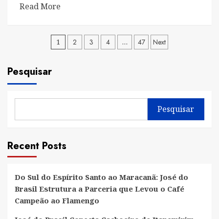
Read
Read More
more
about
Paginação
1
Tília
2
3
4
…
47
Next
comemora
de
22
Pesquisar
posts
anos
com
festa
Pesquisar
luxuosa
em
São
Recent Posts
Paulo
e
reúne
Do Sul do Espírito Santo ao Maracanã: José do
Brasil Estrutura a Parceria que Levou o Café
famosos
Campeão ao Flamengo
no
melhor