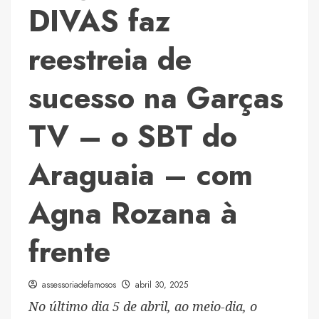
show
DIVAS faz
da
Lady
reestreia de
Gaga
sucesso na Garças
TV – o SBT do
Araguaia – com
Agna Rozana à
frente
assessoriadefamosos
abril 30, 2025
No último dia 5 de abril, ao meio-dia, o