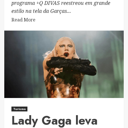
programa +Q DIVAS reestreou em grande
estilo na tela da Garças...
Read
Read More
more
about
Programa
+Q
DIVAS
faz
reestreia
de
sucesso
na
Garças
TV
Turismo
–
Lady Gaga leva
o
SBT