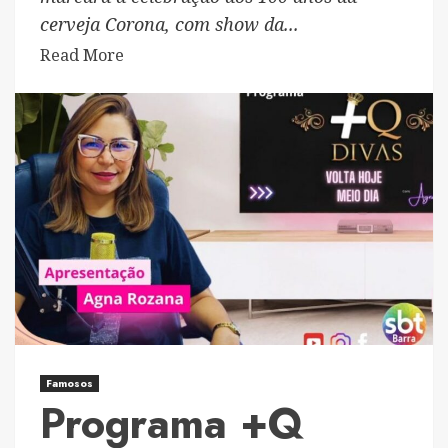
cerveja Corona, com show da...
Read
Read More
more
about
Poltrona
Corona
100:
marca
faz
parceria
com
a
LATAM
para
levar
Famosos
Programa +Q
passageiros
para