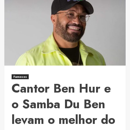
EUA:
“Liquid
Cities”
apresenta
na
conceituada
Sanger
Gallery,
na
Flórida,
exposição
Famosos
Cantor Ben Hur e
do
brasileiro
Gerson
o Samba Du Ben
Fogaça
levam o melhor do