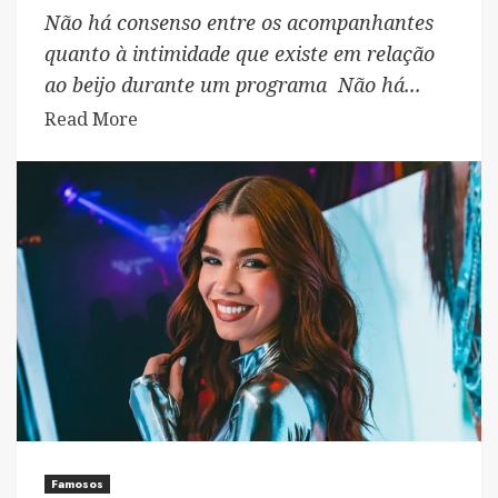
Não há consenso entre os acompanhantes
quanto à intimidade que existe em relação
ao beijo durante um programa Não há...
Read
Read More
more
about
Beijar
ou
não
beijar:
eis
a
questão!
Famosos