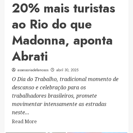
20% mais turistas
do
Araguaia
ao Rio do que
–
com
Madonna, aponta
Agna
Rozana
Abrati
à
frente
assessoriadefamosos
abril 30, 2025
O Dia do Trabalho, tradicional momento de
descanso e celebração para os
trabalhadores brasileiros, promete
movimentar intensamente as estradas
neste...
Read
Read More
more