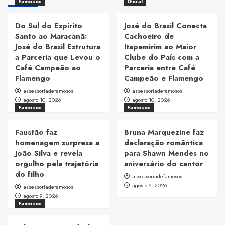
Famosos
Geral
Do Sul do Espírito
José do Brasil Conecta
Santo ao Maracanã:
Cachoeiro de
José do Brasil Estrutura
Itapemirim ao Maior
a Parceria que Levou o
Clube do País com a
Café Campeão ao
Parceria entre Café
Flamengo
Campeão e Flamengo
assessoriadefamosos
assessoriadefamosos
agosto 10, 2026
agosto 10, 2026
Famosos
Famosos
Faustão faz
Bruna Marquezine faz
homenagem surpresa a
declaração romântica
João Silva e revela
para Shawn Mendes no
orgulho pela trajetória
aniversário do cantor
do filho
assessoriadefamosos
agosto 9, 2026
assessoriadefamosos
agosto 9, 2026
Famosos