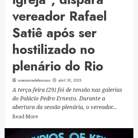
Glória
vereador Rafael
(RJ)
Satiê após ser
hostilizado no
plenário do Rio
assessoriadefamosos
abril 30, 2025
A terça-feira (29) foi de tensão nas galerias
do Palácio Pedro Ernesto. Durante a
abertura da sessão plenária, o vereador...
Read
Read More
more
about