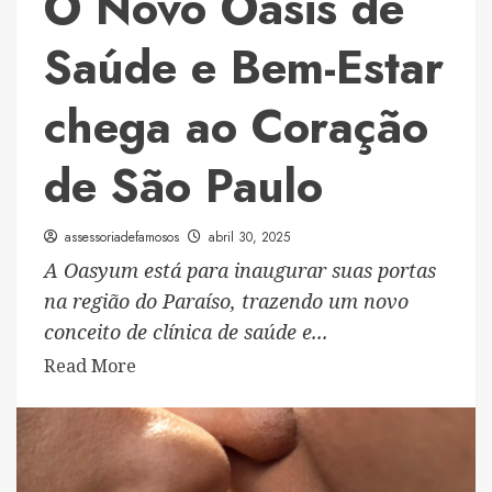
O Novo Oásis de
para
o
Saúde e Bem-Estar
Cruzeiro
On
chega ao Coração
Board
Festival:
de São Paulo
uma
trajetória
de
assessoriadefamosos
abril 30, 2025
talento
A Oasyum está para inaugurar suas portas
que
na região do Paraíso, trazendo um novo
agora
conceito de clínica de saúde e...
navega
Read
Read More
em
more
alto-
about
mar
O
Novo