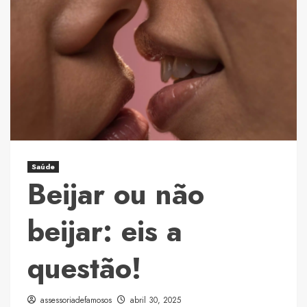
Oásis
de
Saúde
e
Bem-
Estar
chega
ao
Coração
de
Saúde
São
Beijar ou não
Paulo
beijar: eis a
questão!
assessoriadefamosos
abril 30, 2025