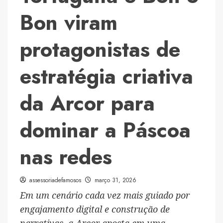
transforma
Bon viram
nova
fase
protagonistas de
em
espetáculo
estratégia criativa
histórico
da Arcor para
dominar a Páscoa
nas redes
assessoriadefamosos
março 31, 2026
Em um cenário cada vez mais guiado por
engajamento digital e construção de