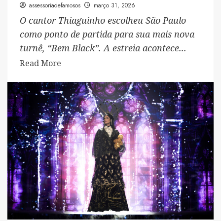
assessoriadefamosos
março 31, 2026
O cantor Thiaguinho escolheu São Paulo
como ponto de partida para sua mais nova
turnê, “Bem Black”. A estreia acontece...
Read
Read More
more
about
Thiaguinho
lança
turnê
“Bem
Black”
com
estreia
em
São
Paulo