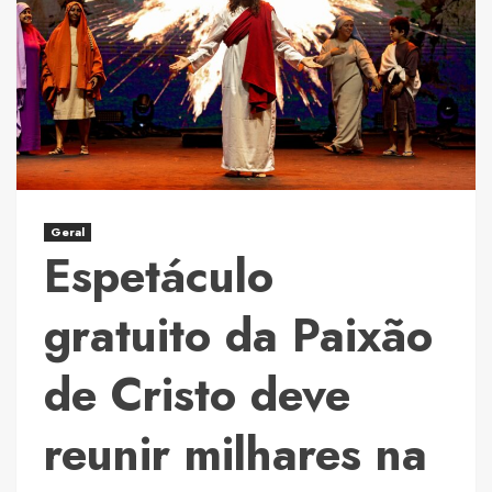
Cartola:
a
polêmica
por
trás
de
“Mangueira”
que
ninguém
Geral
esperava
Espetáculo
gratuito da Paixão
de Cristo deve
reunir milhares na