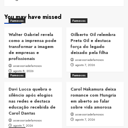
You may have missed
Famosos
Famosos
Walter Gabriel revela
Gilberto Gil relembra
como a imprensa pode
Preta Gil e destaca
transformar a imagem
força do legado
de empresas e
deixado pela filha
profissionais
assessoriadefamosos
agosto 7, 2026
assessoriadefamosos
agosto 8, 2026
Famosos
Famosos
Davi Lucca quebra o
Carol Nakamura deixa
silêncio após elogios
romance com Hungria
nas redes e destaca
em aberto ao falar
educação recebida de
sobre vida amorosa
Carol Dantas
assessoriadefamosos
agosto 7, 2026
assessoriadefamosos
agosto 7, 2026