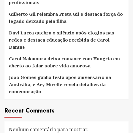
profissionais
dominar
a
Gilberto Gil relembra Preta Gil e destaca força do
Páscoa
legado deixado pela filha
nas
redes
Davi Lucca quebra o silêncio após elogios nas
redes e destaca educação recebida de Carol
Dantas
Carol Nakamura deixa romance com Hungria em
aberto ao falar sobre vida amorosa
João Gomes ganha festa após aniversário na
Austrália, e Ary Mirelle revela detalhes da
comemoração
Recent Comments
Nenhum comentário para mostrar.