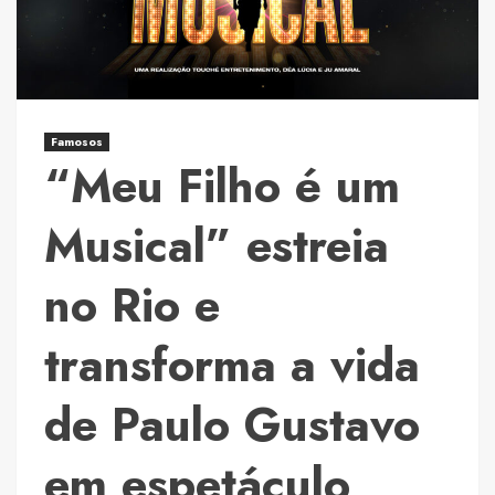
Cristo
deve
reunir
milhares
na
Famosos
Sexta-
“Meu Filho é um
feira
Santa
Musical” estreia
em
São
no Rio e
Paulo
transforma a vida
de Paulo Gustavo
em espetáculo