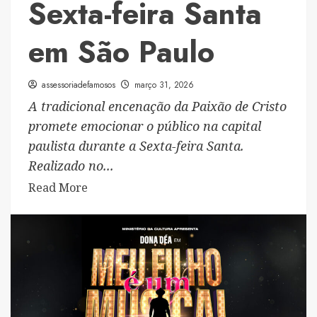
Sexta-feira Santa
em São Paulo
assessoriadefamosos
março 31, 2026
A tradicional encenação da Paixão de Cristo
promete emocionar o público na capital
paulista durante a Sexta-feira Santa.
Realizado no...
Read
Read More
more
about
Espetáculo
gratuito
da
Paixão
de