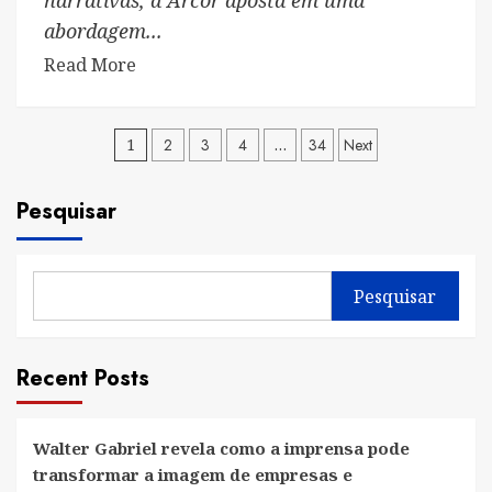
narrativas, a Arcor aposta em uma
abordagem...
Read
Read More
more
about
Paginação
1
Tortuguita
2
3
4
…
34
Next
e
de
Bon
Pesquisar
posts
o
Bon
viram
Pesquisar
protagonistas
de
estratégia
Recent Posts
criativa
da
Arcor
Walter Gabriel revela como a imprensa pode
transformar a imagem de empresas e
para