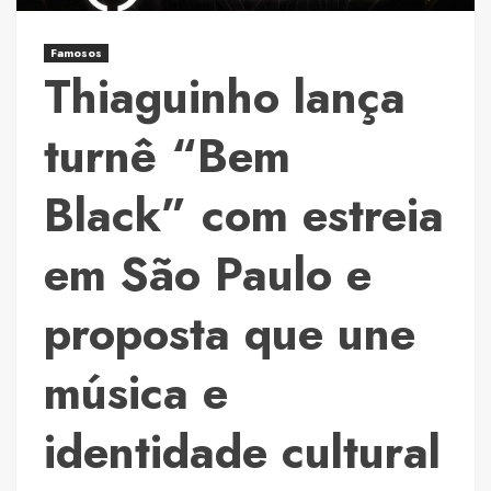
Paulo
e
Famosos
Thiaguinho lança
proposta
que
une
turnê “Bem
música
e
Black” com estreia
identidade
cultural
em São Paulo e
proposta que une
música e
identidade cultural