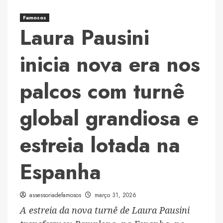
e
proposta
Famosos
que
Laura Pausini
une
música
inicia nova era nos
e
identidade
palcos com turnê
cultural
global grandiosa e
estreia lotada na
Espanha
assessoriadefamosos
março 31, 2026
A estreia da nova turnê de Laura Pausini