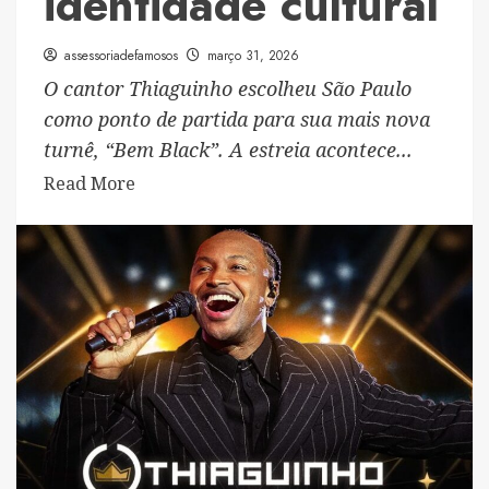
identidade cultural
assessoriadefamosos
março 31, 2026
O cantor Thiaguinho escolheu São Paulo
como ponto de partida para sua mais nova
turnê, “Bem Black”. A estreia acontece...
Read
Read More
more
about
Thiaguinho
lança
turnê
“Bem
Black”
com
estreia
em
São