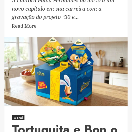
A cantora Paula Fernandes dá início a um
novo capítulo em sua carreira com a
gravação do projeto “30 e...
Read
Read More
more
about
Com
Zezé
Di
Camargo,
Guilherme
&
Santiago
e
Ana
Castela,
Geral
Paula
Tortuguita e Bon o
Fernandes