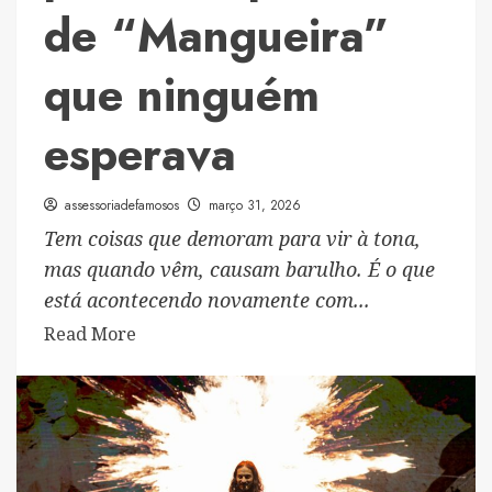
de “Mangueira”
que ninguém
esperava
assessoriadefamosos
março 31, 2026
Tem coisas que demoram para vir à tona,
mas quando vêm, causam barulho. É o que
está acontecendo novamente com...
Read
Read More
more
about
Seu
Jorge
vs