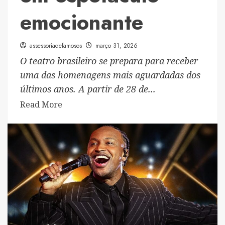
emocionante
assessoriadefamosos
março 31, 2026
O teatro brasileiro se prepara para receber
uma das homenagens mais aguardadas dos
últimos anos. A partir de 28 de...
Read
Read More
more
about
“Meu
Filho
é
um
Musical”
estreia
no