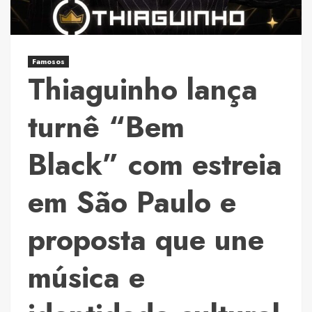
Rio
e
transforma
a
Famosos
Thiaguinho lança
vida
de
Paulo
turnê “Bem
Gustavo
em
Black” com estreia
espetáculo
emocionante
em São Paulo e
proposta que une
música e