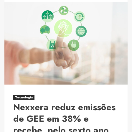
about
Treinamento
de
força
ganha
protagonismo
na
promoção
da
saúde
e
da
longevidade
Tecnologia
Nexxera reduz emissões
de GEE em 38% e
recebe, pelo sexto ano