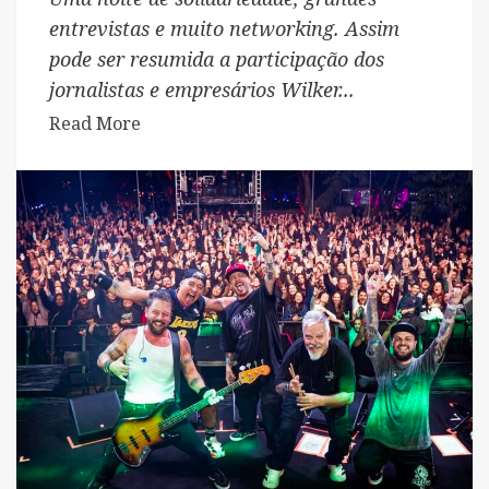
entrevistas e muito networking. Assim
pode ser resumida a participação dos
jornalistas e empresários Wilker...
Read
Read More
more
about
Wilker
Manoel
Soares
e
Thiago
Michelasi
fazem
cobertura
exclusiva
do
Leilão