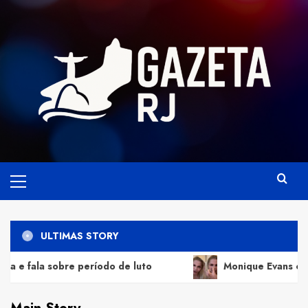
Skip
to
content
Primary
Menu
ULTIMAS STORY
odo de luto
Monique Evans comemora evolução do ro