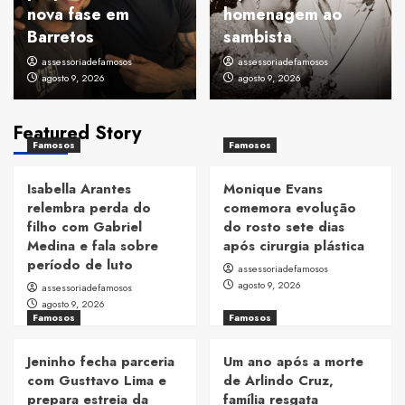
nova fase em
homenagem ao
Barretos
sambista
assessoriadefamosos
assessoriadefamosos
agosto 9, 2026
agosto 9, 2026
Featured Story
Famosos
Famosos
Isabella Arantes
Monique Evans
relembra perda do
comemora evolução
filho com Gabriel
do rosto sete dias
Medina e fala sobre
após cirurgia plástica
período de luto
assessoriadefamosos
agosto 9, 2026
assessoriadefamosos
agosto 9, 2026
Famosos
Famosos
Jeninho fecha parceria
Um ano após a morte
com Gusttavo Lima e
de Arlindo Cruz,
prepara estreia da
família resgata