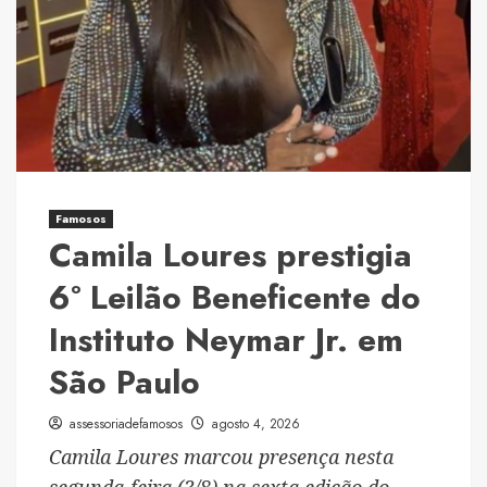
Beneficente
do
Instituto
Neymar
Jr.
Famosos
Camila Loures prestigia
6º Leilão Beneficente do
Instituto Neymar Jr. em
São Paulo
assessoriadefamosos
agosto 4, 2026
Camila Loures marcou presença nesta