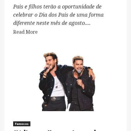
cada
Pais e filhos terão a oportunidade de
vez
celebrar o Dia dos Pais de uma forma
mais
diferente neste mês de agosto....
longeva
Read
Read More
more
about
School
of
Rock
celebra
o
Dia
dos
Pais
com
experiência
Famosos
musical