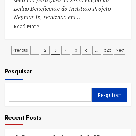
segunda-feira (3/8) na sexta edição do
Leilão Beneficente do Instituto Projeto
Neymar Jr., realizado em...
Read
Read More
more
about
Paginação
Camila
Previous
1
2
3
4
5
6
…
525
Next
Loures
de
prestigia
Pesquisar
posts
6º
Leilão
Beneficente
do
Pesquisar
Instituto
Neymar
Recent Posts
Jr.
em
São