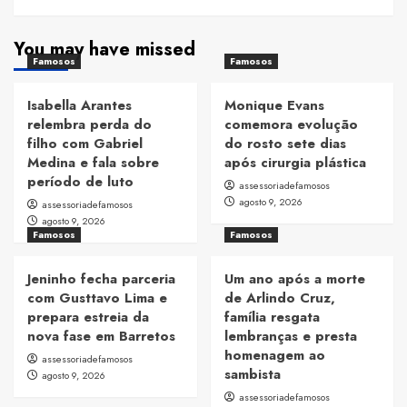
You may have missed
Famosos
Famosos
Isabella Arantes
Monique Evans
relembra perda do
comemora evolução
filho com Gabriel
do rosto sete dias
Medina e fala sobre
após cirurgia plástica
período de luto
assessoriadefamosos
agosto 9, 2026
assessoriadefamosos
agosto 9, 2026
Famosos
Famosos
Jeninho fecha parceria
Um ano após a morte
com Gusttavo Lima e
de Arlindo Cruz,
prepara estreia da
família resgata
nova fase em Barretos
lembranças e presta
homenagem ao
assessoriadefamosos
sambista
agosto 9, 2026
assessoriadefamosos