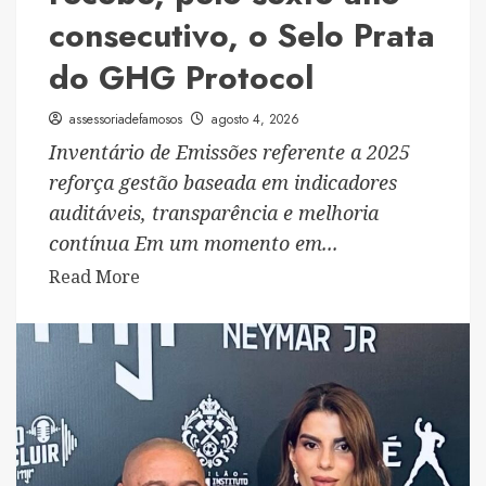
consecutivo, o Selo Prata
do GHG Protocol
assessoriadefamosos
agosto 4, 2026
Inventário de Emissões referente a 2025
reforça gestão baseada em indicadores
auditáveis, transparência e melhoria
contínua Em um momento em...
Read
Read More
more
about
Nexxera
reduz
emissões
de
GEE