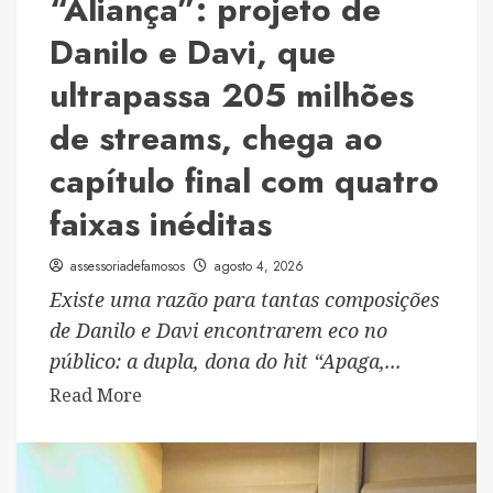
“Aliança”: projeto de
gratuita
no
Danilo e Davi, que
K-
ultrapassa 205 milhões
Platz
de streams, chega ao
capítulo final com quatro
faixas inéditas
assessoriadefamosos
agosto 4, 2026
Existe uma razão para tantas composições
de Danilo e Davi encontrarem eco no
público: a dupla, dona do hit “Apaga,...
Read
Read More
more
about
“Aliança”: