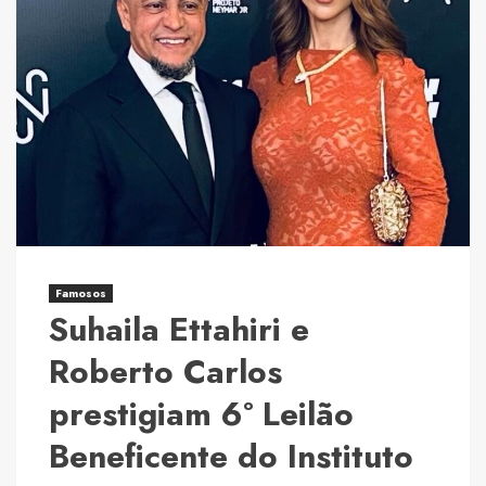
em
38%
e
recebe,
pelo
sexto
ano
consecutivo,
o
Selo
Prata
Famosos
do
Suhaila Ettahiri e
GHG
Protocol
Roberto Carlos
prestigiam 6º Leilão
Beneficente do Instituto