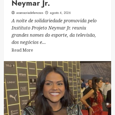
Neymar Jr.
assessoriadefamosos
agosto 4, 2026
A noite de solidariedade promovida pelo
Instituto Projeto Neymar Jr. reuniu
grandes nomes do esporte, da televisão,
dos negócios e...
Read
Read More
more
about
Suhaila
Ettahiri
e
Roberto
Carlos
prestigiam
6º
Leilão