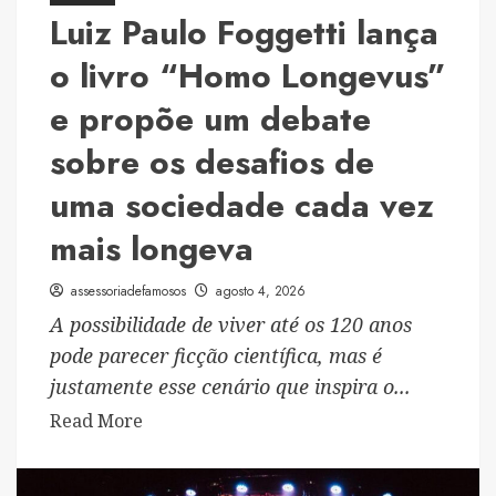
Amazon
Luiz Paulo Foggetti lança
e
o livro “Homo Longevus”
propõe
reflexão
e propõe um debate
sobre
sobre os desafios de
uma
sociedade
uma sociedade cada vez
mais
mais longeva
longeva
assessoriadefamosos
agosto 4, 2026
A possibilidade de viver até os 120 anos
pode parecer ficção científica, mas é
justamente esse cenário que inspira o...
Read
Read More
more
about