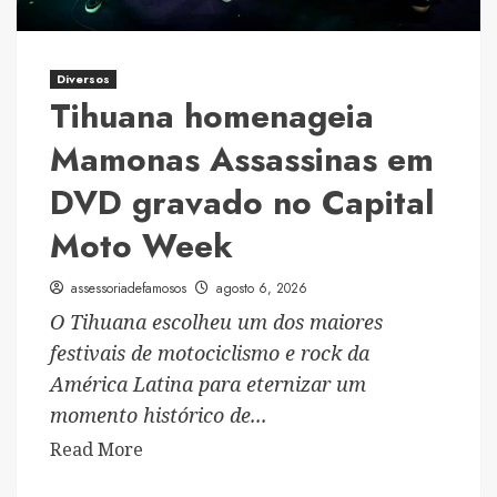
do
Instituto
Neymar
Diversos
Tihuana homenageia
Mamonas Assassinas em
DVD gravado no Capital
Moto Week
assessoriadefamosos
agosto 6, 2026
O Tihuana escolheu um dos maiores
festivais de motociclismo e rock da
América Latina para eternizar um
momento histórico de...
Read
Read More
more