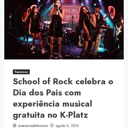
Luiz
Paulo
Foggetti
lança
o
livro
“Homo
Longevus”
e
propõe
Famosos
um
School of Rock celebra o
debate
sobre
Dia dos Pais com
os
experiência musical
desafios
de
gratuita no K-Platz
uma
sociedade
assessoriadefamosos
agosto 4, 2026