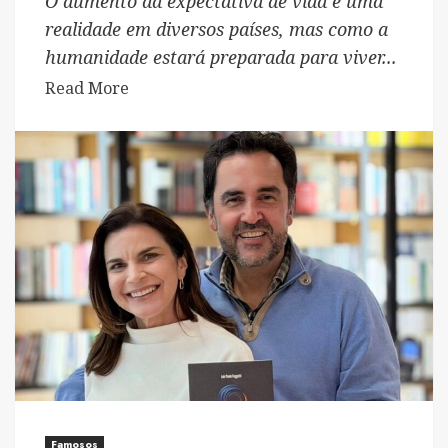
O aumento da expectativa de vida é uma
realidade em diversos países, mas como a
humanidade estará preparada para viver...
Read
Read More
more
about
Livro
“Homo
Longevus”,
de
Luiz
Paulo
Foggetti,
já
está
à
venda
na
Famosos