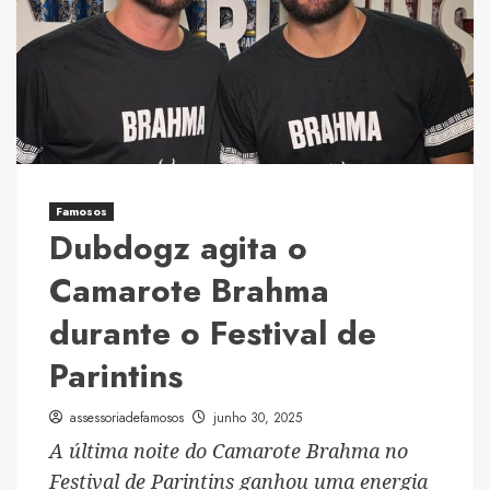
mil
ao
Hospital
do
Câncer
de
Araripina/PE
Famosos
Dubdogz agita o
Camarote Brahma
durante o Festival de
Parintins
assessoriadefamosos
junho 30, 2025
A última noite do Camarote Brahma no
Festival de Parintins ganhou uma energia