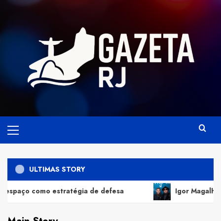
Skip
to
content
Primary
Menu
ULTIMAS STORY
atégia de defesa
Igor Magalhães prestigia leilão d