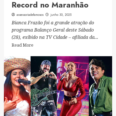
Record no Maranhão
assessoriadefamosos
junho 30, 2025
Bianca Frazão foi a grande atração do
programa Balanço Geral deste Sábado
(28), exibido na TV Cidade – afiliada da...
Read
Read More
more
about
Bianca
Frazão
agita
o
Balanço
Geral
na
TV