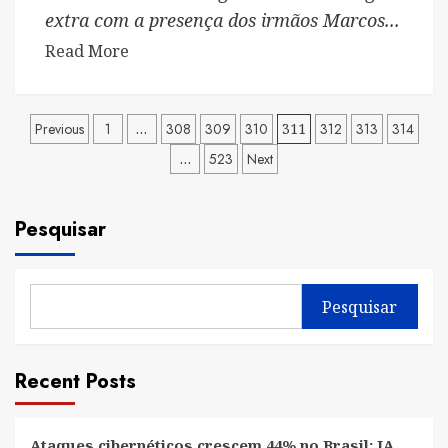
extra com a presença dos irmãos Marcos...
Read
Read More
more
about
Paginação
Dubdogz
Previous
1
…
308
309
310
311
312
313
314
agita
…
523
Next
de
o
posts
Camarote
Brahma
Pesquisar
durante
o
Festival
Pesquisar
de
Parintins
Recent Posts
Ataques cibernéticos crescem 44% no Brasil; IA