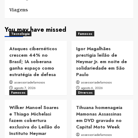
Viagens
You may have missed
Tecnologia
Famosos
Ataques cibernéticos
Igor Magalhães
crescem 44% no
prestigia leilão de
Brasil; IA soberana
Neymar Jr. em noite de
ganha espaço como
solidariedade em São
estratégia de defesa
Paulo
assessoriadefamosos
assessoriadefamosos
agosto 7, 2026
agosto 6, 2026
Famosos
Diversos
Wilker Manoel Soares
Tihuana homenageia
e Thiago Michelasi
Mamonas Assassinas
fazem cobertura
em DVD gravado no
exclusiva do Leilão do
Capital Moto Week
Instituto Neymar
assessoriadefamosos