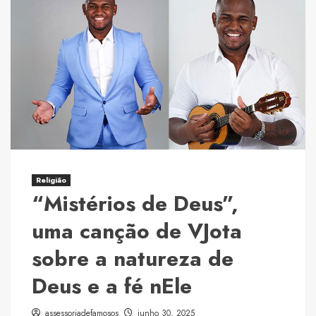
Valença
encerra
com
chave
de
ouro
o
maior
São
Pedro
da
Religião
“Mistérios de Deus”,
Bahia
em
uma canção de VJota
sua
sobre a natureza de
1ª
edição
Deus e a fé nEle
histórica
assessoriadefamosos
junho 30, 2025