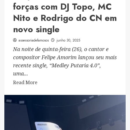
forças com DJ Topo, MC
Nito e Rodrigo do CN em
novo single
assessoriadefamosos
junho 30, 2025
Na noite de quinta-feira (26), o cantor e
compositor Felipe Amorim lançou seu mais
recente single, “Medley Putaria 4.0”,
uma...
Read
Read More
more
about
“Medley
Putaria
4.0”:
Felipe