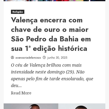
Cidade,
afiliada
da
Religião
Valença encerra com
Record
no
chave de ouro o maior
Maranhão
São Pedro da Bahia em
sua 1ª edição histórica
assessoriadefamosos
junho 30, 2025
O céu de Valença brilhou com mais
intensidade neste domingo (29). Não
apenas pelo fim de tarde ensolarado, que
deu...
Read
Read More
more
about