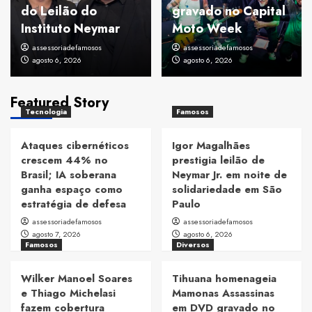
do Leilão do
gravado no Capital
Instituto Neymar
Moto Week
assessoriadefamosos
assessoriadefamosos
agosto 6, 2026
agosto 6, 2026
Featured Story
Tecnologia
Famosos
Ataques cibernéticos
Igor Magalhães
crescem 44% no
prestigia leilão de
Brasil; IA soberana
Neymar Jr. em noite de
ganha espaço como
solidariedade em São
estratégia de defesa
Paulo
assessoriadefamosos
assessoriadefamosos
agosto 7, 2026
agosto 6, 2026
Famosos
Diversos
Wilker Manoel Soares
Tihuana homenageia
e Thiago Michelasi
Mamonas Assassinas
fazem cobertura
em DVD gravado no