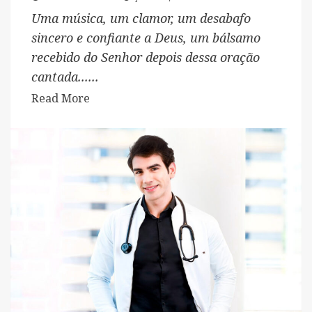
Uma música, um clamor, um desabafo
sincero e confiante a Deus, um bálsamo
recebido do Senhor depois dessa oração
cantada......
Read
Read More
more
about
“Mistérios
de
Deus”,
uma
canção
de
VJota
sobre
a
natureza