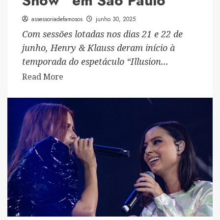
Show” em São Paulo
assessoriadefamosos
junho 30, 2025
Com sessões lotadas nos dias 21 e 22 de
junho, Henry & Klauss deram início à
temporada do espetáculo “Illusion...
Read
Read More
more
about
Com
ingressos
esgotados,
Henry
&
Klauss
estreiam
“Illusion
Show”