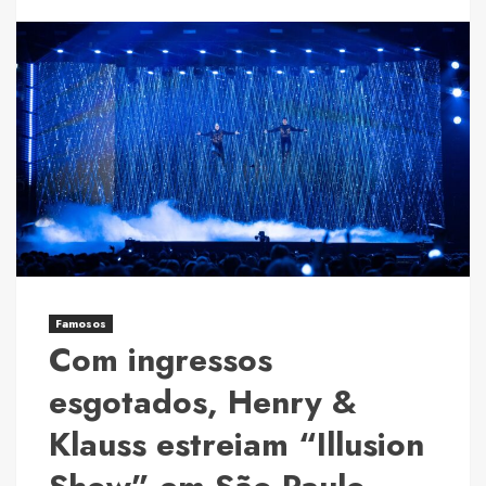
more
about
Salatiel
Araújo
participa
de
encontro
sobre
comunicação
estratégica
na
capital
paulista
Famosos
Com ingressos
esgotados, Henry &
Klauss estreiam “Illusion