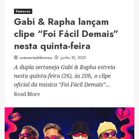
em
São
Famosos
Paulo
Gabi & Rapha lançam
clipe “Foi Fácil Demais”
nesta quinta-feira
assessoriadefamosos
junho 30, 2025
A dupla sertaneja Gabi & Rapha estreia
nesta quinta-feira (26), às 20h, o clipe
oficial da música “Foi Fácil Demais”...
Read
Read More
more
about
Gabi
&
Rapha