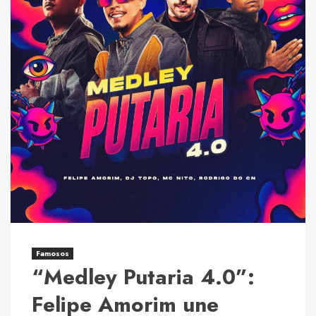
lançam
clipe
“Foi
Fácil
Demais”
nesta
quinta-
feira
Famosos
“Medley Putaria 4.0”:
Felipe Amorim une