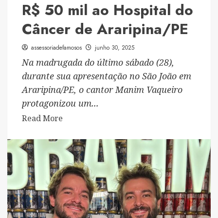
R$ 50 mil ao Hospital do
Câncer de Araripina/PE
assessoriadefamosos
junho 30, 2025
Na madrugada do último sábado (28),
durante sua apresentação no São João em
Araripina/PE, o cantor Manim Vaqueiro
protagonizou um...
Read
Read More
more
about
Manim
realiza
doação
de
R$
50