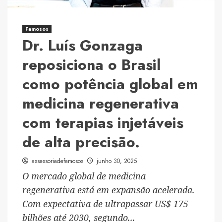
de
Deus
Famosos
e
Dr. Luís Gonzaga
a
fé
reposiciona o Brasil
nEle
como potência global em
medicina regenerativa
com terapias injetáveis
de alta precisão.
assessoriadefamosos
junho 30, 2025
O mercado global de medicina
regenerativa está em expansão acelerada.
Com expectativa de ultrapassar US$ 175
bilhões até 2030, segundo...