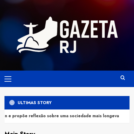
Skip
to
content
Primary
Menu
ULTIMAS STORY
xão sobre uma sociedade mais longeva
Luiz Paulo F