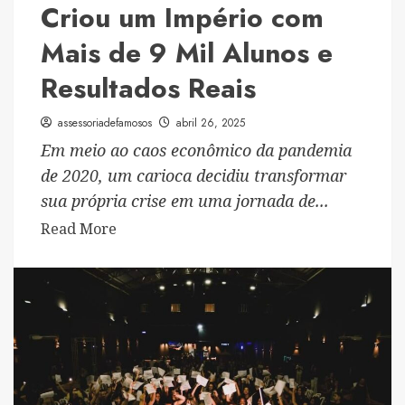
Criou um Império com
Cruzeiro
On
Mais de 9 Mil Alunos e
Board
Resultados Reais
Festival
assessoriadefamosos
abril 26, 2025
Em meio ao caos econômico da pandemia
de 2020, um carioca decidiu transformar
sua própria crise em uma jornada de...
Read
Read More
more
about
De
Aluno
a
Mentor:
Como