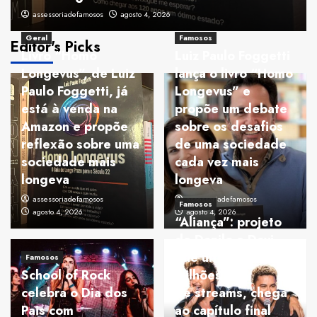
assessoriadefamosos
agosto 4, 2026
Geral
Famosos
Editor's Picks
Livro “Homo
Luiz Paulo Foggetti
Longevus”, de Luiz
lança o livro “Homo
Paulo Foggetti, já
Longevus” e
está à venda na
propõe um debate
Amazon e propõe
sobre os desafios
reflexão sobre uma
de uma sociedade
sociedade mais
cada vez mais
longeva
longeva
assessoriadefamosos
assessoriadefamosos
Famosos
agosto 4, 2026
agosto 4, 2026
“Aliança”: projeto
de Danilo e Davi,
que ultrapassa 205
Famosos
School of Rock
milhões
celebra o Dia dos
de streams, chega
Pais com
ao capítulo final