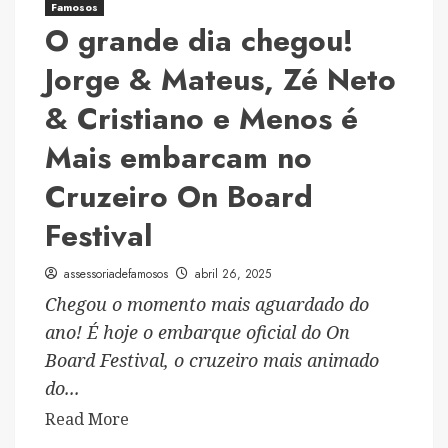
desta
Famosos
O grande dia chegou!
semana
Jorge & Mateus, Zé Neto
& Cristiano e Menos é
Mais embarcam no
Cruzeiro On Board
Festival
assessoriadefamosos
abril 26, 2025
Chegou o momento mais aguardado do
ano! É hoje o embarque oficial do On
Board Festival, o cruzeiro mais animado
do...
Read
Read More
more