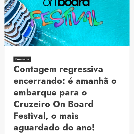
Hur
e
o
Samba
Du
Ben
levam
o
Famosos
melhor
Contagem regressiva
do
encerrando: é amanhã o
pagode
para
embarque para o
o
Cruzeiro
Cruzeiro On Board
On
Festival, o mais
Board
Festival:
aguardado do ano!
uma