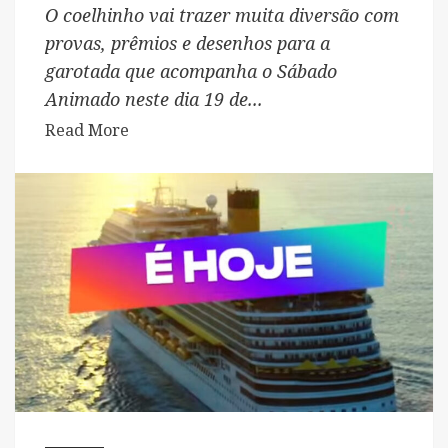
O coelhinho vai trazer muita diversão com
provas, prêmios e desenhos para a
garotada que acompanha o Sábado
Animado neste dia 19 de...
Read
Read More
more
about
Silvia
Abravanel
dá
boas-
vindas
à
Páscoa
no
Sábado
Animado