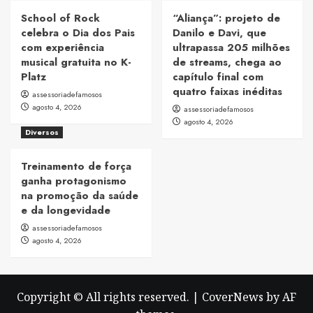
School of Rock
“Aliança”: projeto de
celebra o Dia dos Pais
Danilo e Davi, que
com experiência
ultrapassa 205 milhões
musical gratuita no K-
de streams, chega ao
Platz
capítulo final com
quatro faixas inéditas
assessoriadefamosos
agosto 4, 2026
assessoriadefamosos
agosto 4, 2026
Diversos
Treinamento de força
ganha protagonismo
na promoção da saúde
e da longevidade
assessoriadefamosos
agosto 4, 2026
Copyright © All rights reserved.
|
CoverNews
by AF