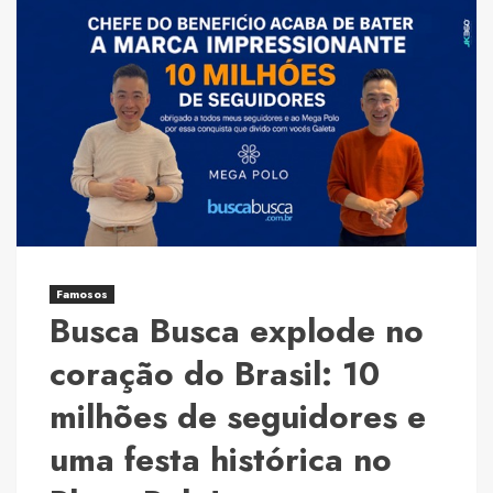
xAI
by
Elon
Musk:
Redefining
AI,
Blockchain,
and
the
Future
of
Famosos
Busca Busca explode no
Technology
coração do Brasil: 10
milhões de seguidores e
uma festa histórica no