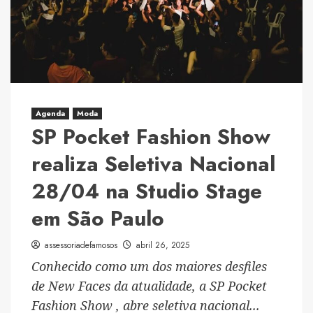
Henrique
Trader
Criou
um
Império
com
Mais
Agenda
Moda
de
SP Pocket Fashion Show
9
realiza Seletiva Nacional
Mil
Alunos
28/04 na Studio Stage
e
em São Paulo
Resultados
Reais
assessoriadefamosos
abril 26, 2025
Conhecido como um dos maiores desfiles
de New Faces da atualidade, a SP Pocket
Fashion Show , abre seletiva nacional...