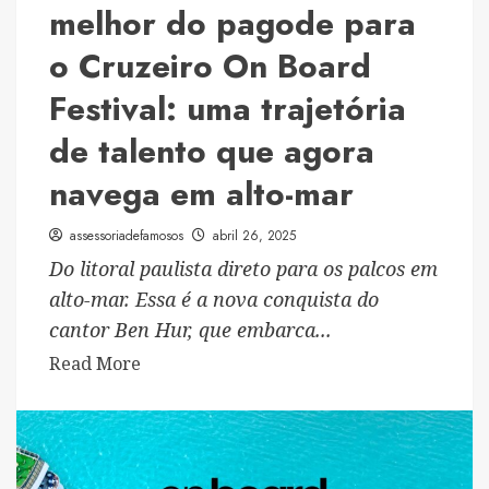
melhor do pagode para
o Cruzeiro On Board
Festival: uma trajetória
de talento que agora
navega em alto-mar
assessoriadefamosos
abril 26, 2025
Do litoral paulista direto para os palcos em
alto-mar. Essa é a nova conquista do
cantor Ben Hur, que embarca...
Read
Read More
more
about
Cantor
Ben