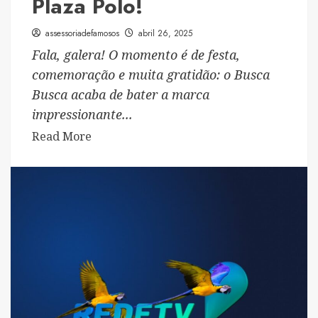
Plaza Polo!
assessoriadefamosos
abril 26, 2025
Fala, galera! O momento é de festa,
comemoração e muita gratidão: o Busca
Busca acaba de bater a marca
impressionante...
Read
Read More
more
about
Busca
Busca
explode
no
coração
do
Brasil:
10