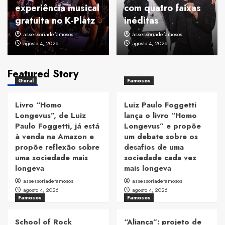
experiência musical
com quatro faixas
gratuita no K-Platz
inéditas
assessoriadefamosos
assessoriadefamosos
agosto 4, 2026
agosto 4, 2026
Featured Story
Geral
Famosos
Livro “Homo
Luiz Paulo Foggetti
Longevus”, de Luiz
lança o livro “Homo
Paulo Foggetti, já está
Longevus” e propõe
à venda na Amazon e
um debate sobre os
propõe reflexão sobre
desafios de uma
uma sociedade mais
sociedade cada vez
longeva
mais longeva
assessoriadefamosos
assessoriadefamosos
agosto 4, 2026
agosto 4, 2026
Famosos
Famosos
School of Rock
“Aliança”: projeto de