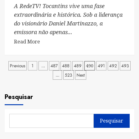
A RedeTV! Tocantins vive uma fase
extraordinária e histórica. Sob a liderança
do visionário Daniel Martinazzo, a
emissora não apenas...
Read
Read More
more
about
Paginação
RedeTV!
Previous
1
…
487
488
489
490
491
492
493
Tocantins
…
523
Next
de
se
posts
destaca
como
Pesquisar
fenômeno
nacional
sob
Pesquisar
o
comando