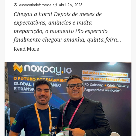
trajetória
assessoriadefamosos
abril 26, 2025
de
Chegou a hora! Depois de meses de
talento
expectativas, anúncios e muita
que
preparação, o momento tão esperado
agora
finalmente chegou: amanhã, quinta-feira...
navega
Read
Read More
em
more
alto-
about
mar
Contagem
regressiva
encerrando:
é
amanhã
o
embarque
para
o