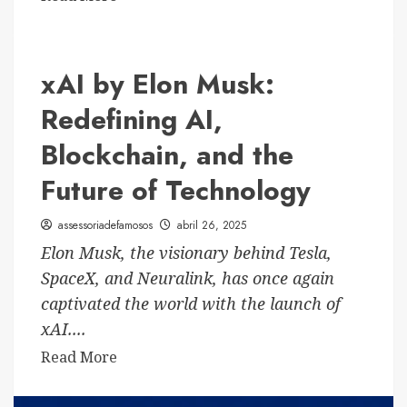
more
about
CrossRamp:
xAI by Elon Musk:
a
inovação
Redefining AI,
que
Blockchain, and the
converte
pagamentos
Future of Technology
de
Pix
assessoriadefamosos
abril 26, 2025
em
Elon Musk, the visionary behind Tesla,
cripto
SpaceX, and Neuralink, has once again
USDT
captivated the world with the launch of
em
xAI....
segundos
Read
Read More
more
about