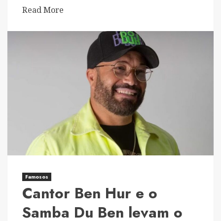
Read
Read More
more
about
SP
Pocket
Fashion
Show
realiza
Seletiva
Nacional
28/04
na
Studio
Stage
Famosos
em
Cantor Ben Hur e o
São
Paulo
Samba Du Ben levam o