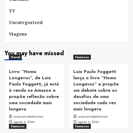
TV
Uncategorized
Viagens
You may have missed
Geral
Famosos
Livro “Homo
Luiz Paulo Foggetti
Longevus”, de Luiz
lança o livro “Homo
Paulo Foggetti, já está
Longevus” e propõe
à venda na Amazon e
um debate sobre os
propõe reflexão sobre
desafios de uma
uma sociedade mais
sociedade cada vez
longeva
mais longeva
assessoriadefamosos
assessoriadefamosos
agosto 4, 2026
agosto 4, 2026
Famosos
Famosos