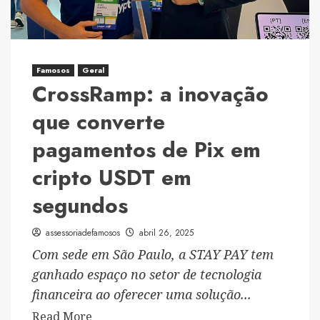
Cruzeiro
On
Board
Festival,
Famosos
Geral
o
CrossRamp: a inovação
mais
que converte
aguardado
do
pagamentos de Pix em
ano!
cripto USDT em
segundos
assessoriadefamosos
abril 26, 2025
Com sede em São Paulo, a STAY PAY tem
ganhado espaço no setor de tecnologia
financeira ao oferecer uma solução...
Read
Read More