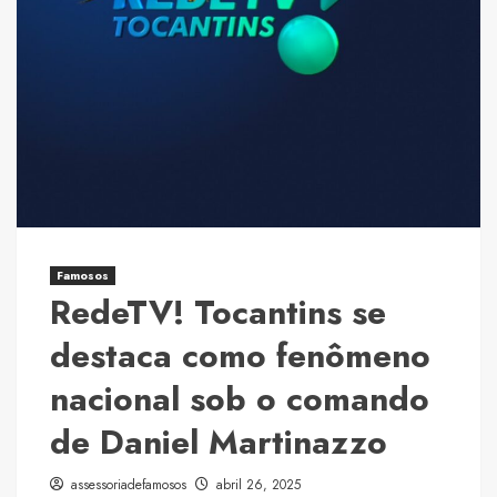
milhões
de
seguidores
e
uma
festa
histórica
no
Plaza
Polo!
Famosos
RedeTV! Tocantins se
destaca como fenômeno
nacional sob o comando
de Daniel Martinazzo
assessoriadefamosos
abril 26, 2025