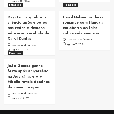
agosto 8, 2026
Famosos
Famosos
Davi Lucca quebra o
Carol Nakamura deixa
silêncio após elogios
romance com Hungria
nas redes e destaca
em aberto ao falar
educação recebida de
sobre vida amorosa
Carol Dantas
assessoriadefamosos
agosto 7, 2026
assessoriadefamosos
agosto 7, 2026
Famosos
João Gomes ganha
festa após aniversário
na Austrália, e Ary
Mirelle revela detalhes
da comemoração
assessoriadefamosos
agosto 7, 2026