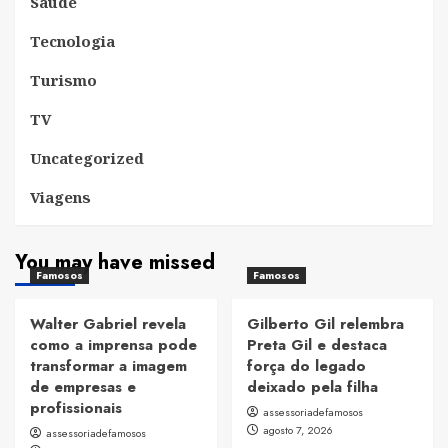
Saúde
Tecnologia
Turismo
TV
Uncategorized
Viagens
You may have missed
Famosos
Famosos
Walter Gabriel revela
Gilberto Gil relembra
como a imprensa pode
Preta Gil e destaca
transformar a imagem
força do legado
de empresas e
deixado pela filha
profissionais
assessoriadefamosos
agosto 7, 2026
assessoriadefamosos