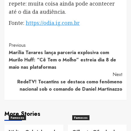
repete: muita coisa ainda pode acontecer
até o dia da audiência.
Fonte:
https://odia.ig.com.br
Post
Previous
Marília Tavares lança parceria explosiva com
Navigation
Murilo Huff: “Cê Tem o Molho” estreia dia 8 de
maio nas plataformas
Next
RedeTV! Tocantins se destaca como fenômeno
nacional sob o comando de Daniel Martinazzo
More Stories
Famosos
Famosos