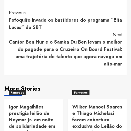
Post
Previous
Fofoquito invade os bastidores do programa “Eita
Navigation
Lucas” do SBT
Next
Cantor Ben Hur e o Samba Du Ben levam o melhor
do pagode para o Cruzeiro On Board Festival:
uma trajetória de talento que agora navega em
alto-mar
More Stories
Famosos
Famosos
Igor Magalhães
Wilker Manoel Soares
prestigia leilão de
e Thiago Michelasi
Neymar Jr. em noite
fazem cobertura
de solidariedade em
exclusiva do Leilão do