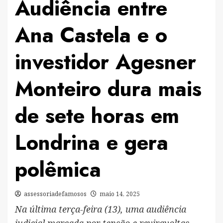
Audiência entre
Ana Castela e o
investidor Agesner
Monteiro dura mais
de sete horas em
Londrina e gera
polêmica
assessoriadefamosos
maio 14, 2025
Na última terça-feira (13), uma audiência
judicial marcada por tensão e reviravoltas