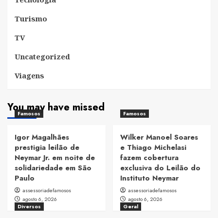
Turismo
TV
Uncategorized
Viagens
You may have missed
Famosos
Famosos
Igor Magalhães
Wilker Manoel Soares
prestigia leilão de
e Thiago Michelasi
Neymar Jr. em noite de
fazem cobertura
solidariedade em São
exclusiva do Leilão do
Paulo
Instituto Neymar
assessoriadefamosos
assessoriadefamosos
agosto 6, 2026
agosto 6, 2026
Diversos
Geral