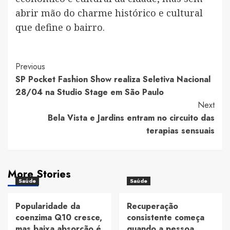
abrir mão do charme histórico e cultural
que define o bairro.
Post
Previous
SP Pocket Fashion Show realiza Seletiva Nacional
Navigation
28/04 na Studio Stage em São Paulo
Next
Bela Vista e Jardins entram no circuito das
terapias sensuais
More Stories
Saúde
Saúde
Popularidade da
Recuperação
coenzima Q10 cresce,
consistente começa
mas baixa absorção é
quando a pessoa