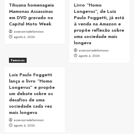
Tihuana homenageia
Livro “Homo
Mamonas Assassinas
Longevus”, de Luiz
em DVD gravado no
Paulo Foggetti, já está
Capital Moto Week
à venda na Amazon e
propõe reflexão sobre
assessoriadefamosos
uma sociedade mais
agosto 6, 2026
longeva
assessoriadefamosos
agosto 4, 2026
Famosos
Luiz Paulo Foggetti
lança o livro “Homo
Longevus” e propõe
um debate sobre os
desafios de uma
sociedade cada vez
mais longeva
assessoriadefamosos
agosto 4, 2026