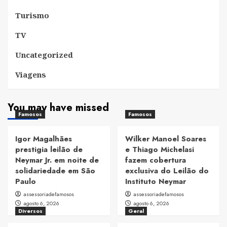
Turismo
TV
Uncategorized
Viagens
You may have missed
Famosos
Famosos
Igor Magalhães
Wilker Manoel Soares
prestigia leilão de
e Thiago Michelasi
Neymar Jr. em noite de
fazem cobertura
solidariedade em São
exclusiva do Leilão do
Paulo
Instituto Neymar
assessoriadefamosos
assessoriadefamosos
agosto 6, 2026
agosto 6, 2026
Diversos
Geral