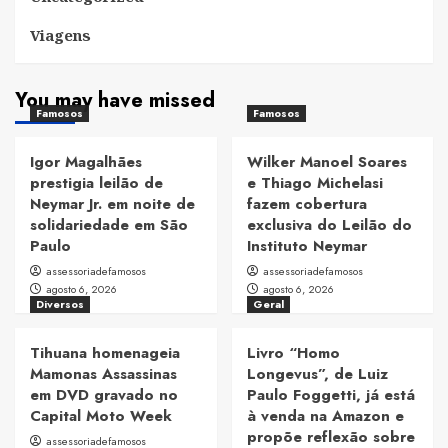
Viagens
You may have missed
Famosos
Famosos
Igor Magalhães
Wilker Manoel Soares
prestigia leilão de
e Thiago Michelasi
Neymar Jr. em noite de
fazem cobertura
solidariedade em São
exclusiva do Leilão do
Paulo
Instituto Neymar
assessoriadefamosos
assessoriadefamosos
agosto 6, 2026
agosto 6, 2026
Diversos
Geral
Tihuana homenageia
Livro “Homo
Mamonas Assassinas
Longevus”, de Luiz
em DVD gravado no
Paulo Foggetti, já está
Capital Moto Week
à venda na Amazon e
propõe reflexão sobre
assessoriadefamosos