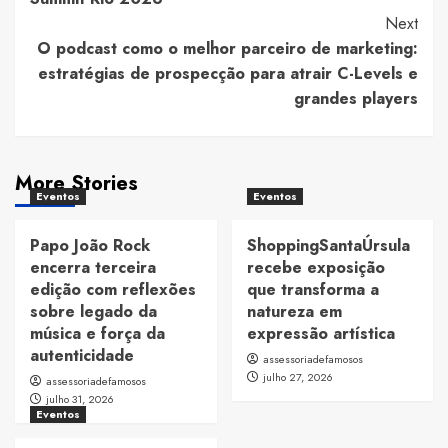
Next
O podcast como o melhor parceiro de marketing:
estratégias de prospecção para atrair C-Levels e
grandes players
More Stories
Eventos
Eventos
Papo João Rock
ShoppingSantaÚrsula
encerra terceira
recebe exposição
edição com reflexões
que transforma a
sobre legado da
natureza em
música e força da
expressão artística
autenticidade
assessoriadefamosos
julho 27, 2026
assessoriadefamosos
julho 31, 2026
Eventos