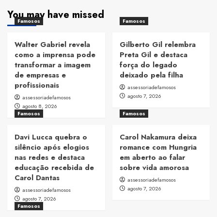
You may have missed
Famosos
Famosos
Walter Gabriel revela
Gilberto Gil relembra
como a imprensa pode
Preta Gil e destaca
transformar a imagem
força do legado
de empresas e
deixado pela filha
profissionais
assessoriadefamosos
agosto 7, 2026
assessoriadefamosos
agosto 8, 2026
Famosos
Famosos
Davi Lucca quebra o
Carol Nakamura deixa
silêncio após elogios
romance com Hungria
nas redes e destaca
em aberto ao falar
educação recebida de
sobre vida amorosa
Carol Dantas
assessoriadefamosos
agosto 7, 2026
assessoriadefamosos
agosto 7, 2026
Famosos