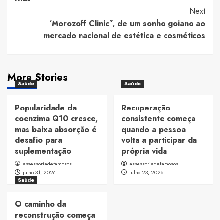
Next
‘Morozoff Clinic”, de um sonho goiano ao
mercado nacional de estética e cosméticos
More Stories
Saúde
Saúde
Popularidade da
Recuperação
coenzima Q10 cresce,
consistente começa
mas baixa absorção é
quando a pessoa
desafio para
volta a participar da
suplementação
própria vida
assessoriadefamosos
assessoriadefamosos
julho 31, 2026
julho 23, 2026
Saúde
O caminho da
reconstrução começa