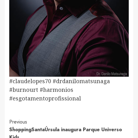
#claudelopes70 #drdanilomatsunaga
#burnourt #harmonios
#esgotamentoprofissional
Post
Previous
ShoppingSantaÚrsula inaugura Parque Universo
Navigation
Kids