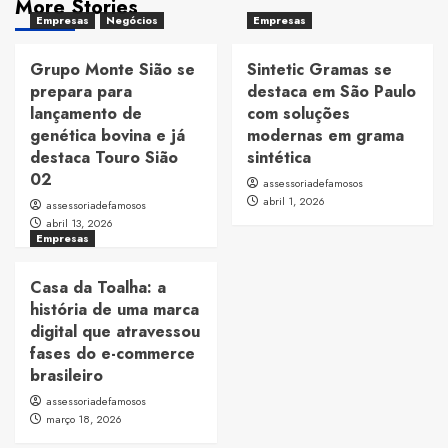
More Stories
Empresas
Negócios
Empresas
Grupo Monte Sião se
Sintetic Gramas se
prepara para
destaca em São Paulo
lançamento de
com soluções
genética bovina e já
modernas em grama
destaca Touro Sião
sintética
02
assessoriadefamosos
abril 1, 2026
assessoriadefamosos
abril 13, 2026
Empresas
Casa da Toalha: a
história de uma marca
digital que atravessou
fases do e-commerce
brasileiro
assessoriadefamosos
março 18, 2026