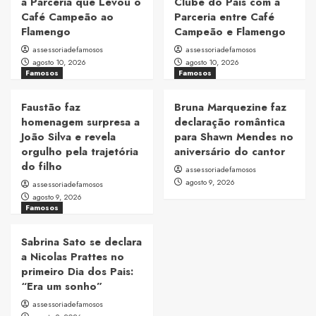
a Parceria que Levou o
Clube do País com a
Café Campeão ao
Parceria entre Café
Flamengo
Campeão e Flamengo
assessoriadefamosos
assessoriadefamosos
agosto 10, 2026
agosto 10, 2026
Famosos
Famosos
Faustão faz
Bruna Marquezine faz
homenagem surpresa a
declaração romântica
João Silva e revela
para Shawn Mendes no
orgulho pela trajetória
aniversário do cantor
do filho
assessoriadefamosos
agosto 9, 2026
assessoriadefamosos
agosto 9, 2026
Famosos
Sabrina Sato se declara
a Nicolas Prattes no
primeiro Dia dos Pais:
“Era um sonho”
assessoriadefamosos