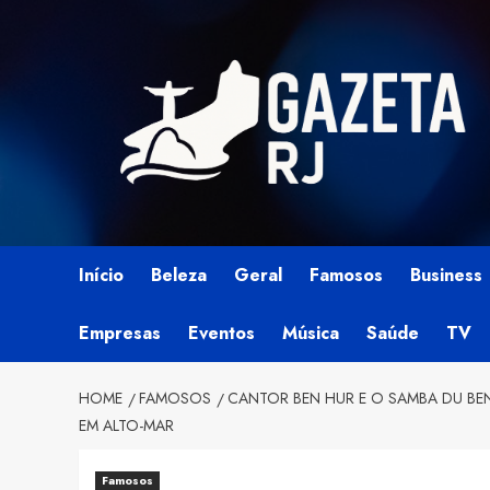
Skip
to
content
Início
Beleza
Geral
Famosos
Business
Empresas
Eventos
Música
Saúde
TV
HOME
FAMOSOS
CANTOR BEN HUR E O SAMBA DU BE
EM ALTO-MAR
Famosos