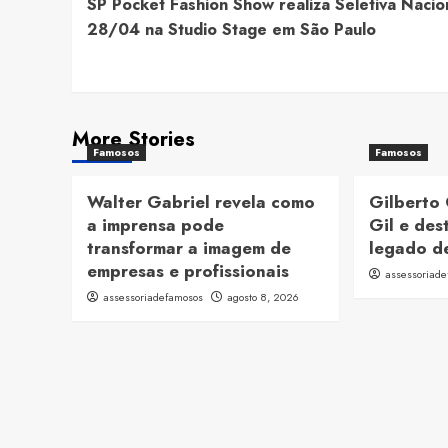
SP Pocket Fashion Show realiza Seletiva Nacio
Navigation
28/04 na Studio Stage em São Paulo
More Stories
Famosos
Famosos
Walter Gabriel revela como
Gilberto 
a imprensa pode
Gil e des
transformar a imagem de
legado de
empresas e profissionais
assessoriad
assessoriadefamosos
agosto 8, 2026