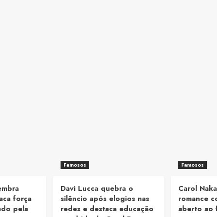
Famosos
Famosos
lembra
Davi Lucca quebra o
Carol Naka
aca força
silêncio após elogios nas
romance c
ado pela
redes e destaca educação
aberto ao 