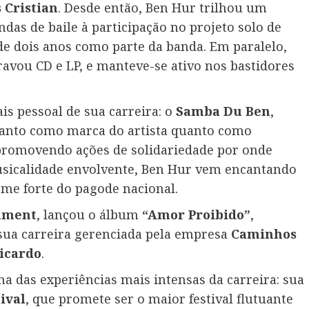
 Cristian
. Desde então, Ben Hur trilhou um
das de baile à participação no projeto solo de
 de dois anos como parte da banda. Em paralelo,
ravou CD e LP, e manteve-se ativo nos bastidores
s pessoal de sua carreira: o
Samba Du Ben
,
anto como marca do artista quanto como
promovendo ações de solidariedade por onde
usicalidade envolvente, Ben Hur vem encantando
me forte do pagode nacional.
nment
, lançou o álbum
“Amor Proibido”
,
 sua carreira gerenciada pela empresa
Caminhos
Ricardo
.
a das experiências mais intensas da carreira: sua
ival
, que promete ser o maior festival flutuante