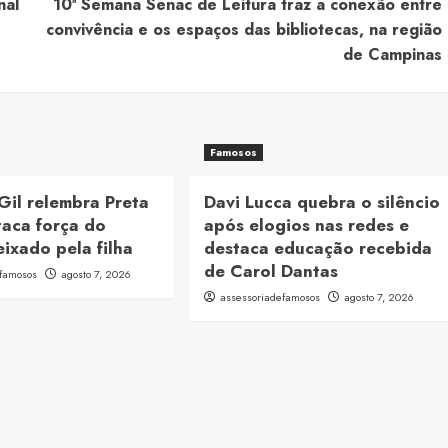
nal
10ª Semana Senac de Leitura traz a conexão entre
convivência e os espaços das bibliotecas, na região
de Campinas
Famosos
Gil relembra Preta
Davi Lucca quebra o silêncio
taca força do
após elogios nas redes e
ixado pela filha
destaca educação recebida
de Carol Dantas
efamosos
agosto 7, 2026
assessoriadefamosos
agosto 7, 2026