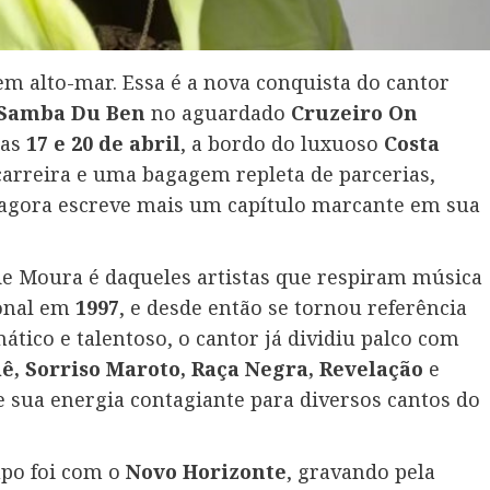
 em alto-mar. Essa é a nova conquista do cantor
Samba Du Ben
no aguardado
Cruzeiro On
ias
17 e 20 de abril
, a bordo do luxuoso
Costa
carreira e uma bagagem repleta de parcerias,
 agora escreve mais um capítulo marcante em sua
e Moura é daqueles artistas que respiram música
ional em
1997
, e desde então se tornou referência
mático e talentoso, o cantor já dividiu palco com
ê, Sorriso Maroto, Raça Negra, Revelação
e
e sua energia contagiante para diversos cantos do
upo foi com o
Novo Horizonte
, gravando pela