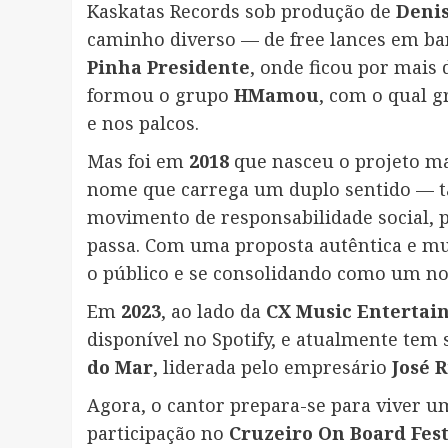
Kaskatas Records sob produção de
Denis
caminho diverso — de free lances em ban
Pinha Presidente
, onde ficou por mais
formou o grupo
HMamou
, com o qual g
e nos palcos.
Mas foi em
2018
que nasceu o projeto mai
nome que carrega um duplo sentido — t
movimento de responsabilidade social, 
passa. Com uma proposta autêntica e m
o público e se consolidando como um no
Em
2023
, ao lado da
CX Music Entertai
disponível no Spotify, e atualmente tem
do Mar
, liderada pelo empresário
José 
Agora, o cantor prepara-se para viver um
participação no
Cruzeiro On Board Fest