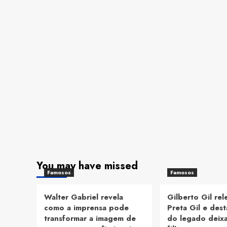
You may have missed
Famosos
Famosos
Walter Gabriel revela
Gilberto Gil re
como a imprensa pode
Preta Gil e dest
transformar a imagem de
do legado deix