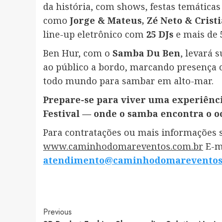
da história, com shows, festas temática
como
Jorge & Mateus, Zé Neto & Crist
line-up eletrônico com
25 DJs
e mais de
Ben Hur, com o
Samba Du Ben
, levará 
ao público a bordo, marcando presença
todo mundo para sambar em alto-mar.
Prepare-se para viver uma experiênc
Festival — onde o samba encontra o o
Para contratações ou mais informações so
www.caminhodomareventos.com.br
E-m
atendimento@caminhodomareventos
Post
Previous