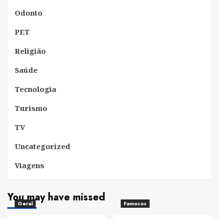
Odonto
PET
Religião
Saúde
Tecnologia
Turismo
TV
Uncategorized
Viagens
You may have missed
Geral
Famosos