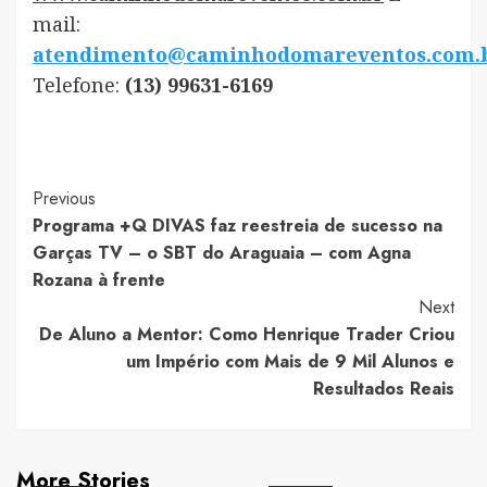
mail:
atendimento@caminhodomareventos.com.
Telefone:
(13) 99631-6169
Post
Previous
Programa +Q DIVAS faz reestreia de sucesso na
Navigation
Garças TV – o SBT do Araguaia – com Agna
Rozana à frente
Next
De Aluno a Mentor: Como Henrique Trader Criou
um Império com Mais de 9 Mil Alunos e
Resultados Reais
More Stories