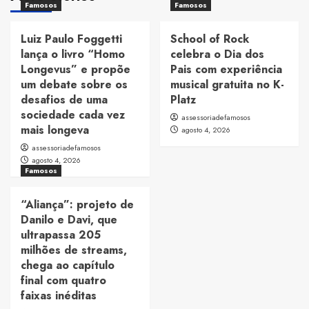
Famosos
Famosos
Luiz Paulo Foggetti
School of Rock
lança o livro “Homo
celebra o Dia dos
Longevus” e propõe
Pais com experiência
um debate sobre os
musical gratuita no K-
desafios de uma
Platz
sociedade cada vez
assessoriadefamosos
mais longeva
agosto 4, 2026
assessoriadefamosos
agosto 4, 2026
Famosos
“Aliança”: projeto de
Danilo e Davi, que
ultrapassa 205
milhões de streams,
chega ao capítulo
final com quatro
faixas inéditas