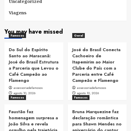
Uncategorized
Viagens
You may have missed
Famosos
Geral
Do Sul do Espírito
José do Brasil Conecta
Santo ao Maracanã:
Cachoeiro de
José do Brasil Estrutura
Itapemirim ao Maior
a Parceria que Levou o
Clube do País com a
Café Campeão ao
Parceria entre Café
Flamengo
Campeão e Flamengo
assessoriadefamosos
assessoriadefamosos
agosto 10, 2026
agosto 10, 2026
Famosos
Famosos
Faustão faz
Bruna Marquezine faz
homenagem surpresa a
declaração romântica
João Silva e revela
para Shawn Mendes no
orgulho pela trajetória
aniversário do cantor