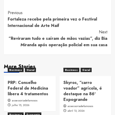
Post
Previous
Fortaleza recebe pela primeira vez o Festival
Navigation
Internacional de Arte Naif
Next
“Reviraram tudo e saíram de mãos vazias”, diz Bia
Miranda após operação policial em sua casa
More Stories
Business
Geral
Business
Geral
PRP: Conselho
Skyros, “carro
Federal de Medicina
voador” agrícola, é
libera 4 tratamentos
destaque na 86ª
Expogrande
assessoriadefamosos
julho 15, 2026
assessoriadefamosos
abril 13, 2026
Business
Economia