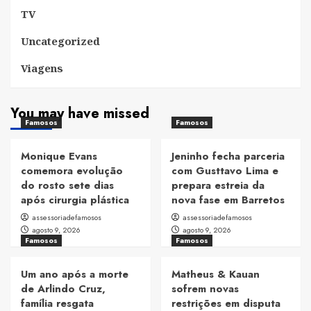
TV
Uncategorized
Viagens
You may have missed
Famosos
Famosos
Monique Evans
Jeninho fecha parceria
comemora evolução
com Gusttavo Lima e
do rosto sete dias
prepara estreia da
após cirurgia plástica
nova fase em Barretos
assessoriadefamosos
assessoriadefamosos
agosto 9, 2026
agosto 9, 2026
Famosos
Famosos
Um ano após a morte
Matheus & Kauan
de Arlindo Cruz,
sofrem novas
família resgata
restrições em disputa