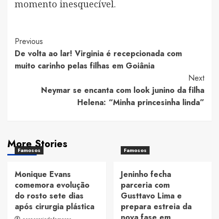
momento inesquecível.
Post
Previous
De volta ao lar! Virginia é recepcionada com
Navigation
muito carinho pelas filhas em Goiânia
Next
Neymar se encanta com look junino da filha
Helena: “Minha princesinha linda”
More Stories
Famosos
Famosos
Monique Evans
Jeninho fecha
comemora evolução
parceria com
do rosto sete dias
Gusttavo Lima e
após cirurgia plástica
prepara estreia da
nova fase em