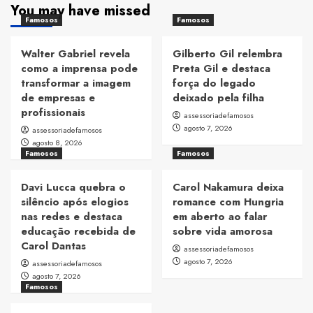
You may have missed
Famosos
Famosos
Walter Gabriel revela
Gilberto Gil relembra
como a imprensa pode
Preta Gil e destaca
transformar a imagem
força do legado
de empresas e
deixado pela filha
profissionais
assessoriadefamosos
agosto 7, 2026
assessoriadefamosos
agosto 8, 2026
Famosos
Famosos
Davi Lucca quebra o
Carol Nakamura deixa
silêncio após elogios
romance com Hungria
nas redes e destaca
em aberto ao falar
educação recebida de
sobre vida amorosa
Carol Dantas
assessoriadefamosos
agosto 7, 2026
assessoriadefamosos
agosto 7, 2026
Famosos