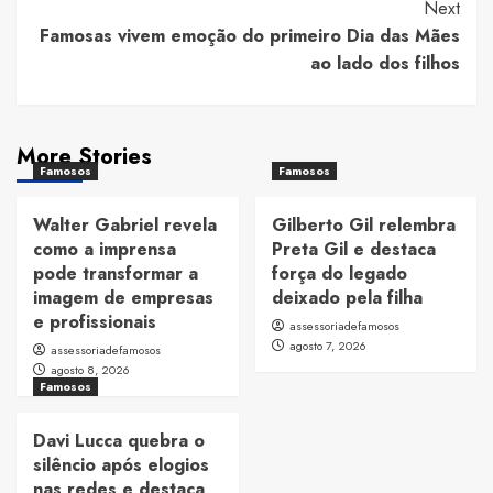
Next
Famosas vivem emoção do primeiro Dia das Mães
ao lado dos filhos
More Stories
Famosos
Famosos
Walter Gabriel revela
Gilberto Gil relembra
como a imprensa
Preta Gil e destaca
pode transformar a
força do legado
imagem de empresas
deixado pela filha
e profissionais
assessoriadefamosos
agosto 7, 2026
assessoriadefamosos
agosto 8, 2026
Famosos
Davi Lucca quebra o
silêncio após elogios
nas redes e destaca