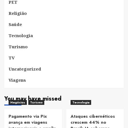
PET
Religião
Saúde
Tecnologia
Turismo
TV
Uncategorized
Viagens
You may have missed
Negócios
Turismo
Tecnologia
Pagamento via Pix
Ataques cibernéticos
avança em viagens
crescem 44% no