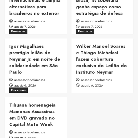
internacionais e amplia
Brasil; IA soberana
alternativas para
ganha espaço como
brasileiros no exterior
estratégia de defesa
assessoriadefamosos
assessoriadefamosos
agosto 7, 2026
agosto 7, 2026
Famosos
Famosos
Igor Magalhães
Wilker Manoel Soares
prestigia leilão de
e Thiago Michelasi
Neymar Jr. em noite de
fazem cobertura
solidariedade em São
exclusiva do Leilão do
Paulo
Instituto Neymar
assessoriadefamosos
assessoriadefamosos
agosto 6, 2026
agosto 6, 2026
Diversos
Tihuana homenageia
Mamonas Assassinas
em DVD gravado no
Capital Moto Week
assessoriadefamosos
agosto 6, 2026