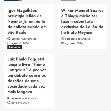
Igor Magalhães
Wilker Manoel Soares
prestigia leilão de
e Thiago Michelasi
Neymar Jr. em noite
fazem cobertura
de solidariedade em
exclusiva do Leilão do
São Paulo
Instituto Neymar
assessoriadefamosos
assessoriadefamosos
agosto 6, 2026
agosto 6, 2026
Famosos
Luiz Paulo Foggetti
lança o livro “Homo
Longevus” e propõe
um debate sobre os
desafios de uma
sociedade cada vez
mais longeva
assessoriadefamosos
agosto 4, 2026