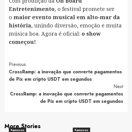
Com produção da
On Board
Entretenimento
, o festival promete ser
o
maior evento musical em alto-mar da
história
, unindo diversão, emoção e muita
música boa. Agora é oficial:
o show
começou!
Post
Previous
CrossRamp: a inovação que converte pagamentos
Navigation
de Pix em cripto USDT em segundos
Next
CrossRamp: a inovação que converte pagamentos
de Pix em cripto USDT em segundos
More Stories
Famosos
Famosos