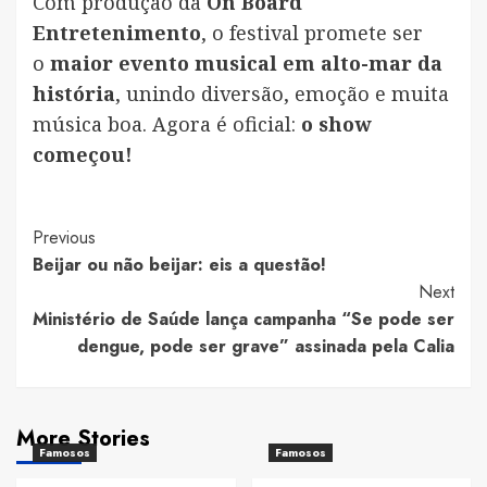
Com produção da
On Board
Entretenimento
, o festival promete ser
o
maior evento musical em alto-mar da
história
, unindo diversão, emoção e muita
música boa. Agora é oficial:
o show
começou!
Post
Previous
Beijar ou não beijar: eis a questão!
Navigation
Next
Ministério de Saúde lança campanha “Se pode ser
dengue, pode ser grave” assinada pela Calia
More Stories
Famosos
Famosos