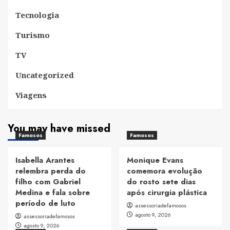
Tecnologia
Turismo
TV
Uncategorized
Viagens
You may have missed
Famosos
Famosos
Isabella Arantes
Monique Evans
relembra perda do
comemora evolução
filho com Gabriel
do rosto sete dias
Medina e fala sobre
após cirurgia plástica
período de luto
assessoriadefamosos
agosto 9, 2026
assessoriadefamosos
agosto 9, 2026