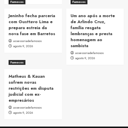
Famosos
Famosos
Jeninho fecha parceria
Um ano após a morte
com Gusttavo Lima e
de Arlindo Cruz,
prepara estreia da
família resgata
nova fase em Barretos
lembranças e presta
homenagem ao
assessoriadefamosos
sambista
agosto 9, 2026
assessoriadefamosos
agosto 9, 2026
Famosos
Matheus & Kauan
sofrem novas
restrições em disputa
judicial com ex-
empresários
assessoriadefamosos
agosto 9, 2026