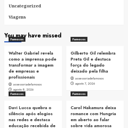
Uncategorized
Viagens
You may have missed
Famosos
Famosos
Walter Gabriel revela
Gilberto Gil relembra
como a imprensa pode
Preta Gil e destaca
transformar a imagem
força do legado
de empresas e
deixado pela filha
profissionais
assessoriadefamosos
agosto 7, 2026
assessoriadefamosos
agosto 8, 2026
Famosos
Famosos
Davi Lucca quebra o
Carol Nakamura deixa
silêncio após elogios
romance com Hungria
nas redes e destaca
em aberto ao falar
educação recebida de
sobre vida amorosa