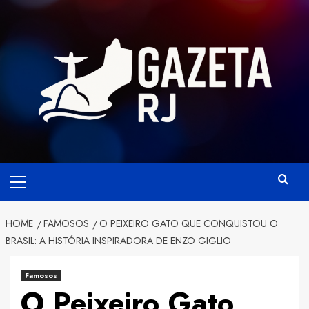
Skip
to
content
Primary
Menu
HOME
FAMOSOS
O PEIXEIRO GATO QUE CONQUISTOU O
BRASIL: A HISTÓRIA INSPIRADORA DE ENZO GIGLIO
Famosos
O Peixeiro Gato