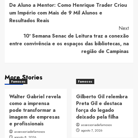
De Aluno a Mentor: Como Henrique Trader Criou
Navigation
um Império com Mais de 9 Mil Alunos e
Resultados Reais
Next
10ª Semana Senac de Leitura traz a conexão
entre convivência e os espaços das bibliotecas, na
região de Campinas
More Stories
Famosos
Famosos
Walter Gabriel revela
Gilberto Gil relembra
como a imprensa
Preta Gil e destaca
pode transformar a
força do legado
imagem de empresas
deixado pela filha
e profissionais
assessoriadefamosos
agosto 7, 2026
assessoriadefamosos
agosto 8, 2026