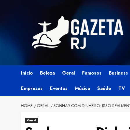
Skip
to
content
Início
Beleza
Geral
Famosos
Business
Empresas
Eventos
Música
Saúde
TV
HOME
GERAL
SONHAR COM DINHEIRO: ISSO REALMENT
Geral