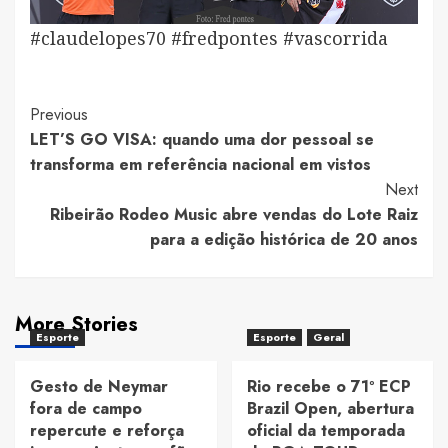
#claudelopes70 #fredpontes #vascorrida
Post
Previous
LET’S GO VISA: quando uma dor pessoal se
Navigation
transforma em referência nacional em vistos
Next
Ribeirão Rodeo Music abre vendas do Lote Raiz
para a edição histórica de 20 anos
More Stories
Esporte
Esporte
Geral
Gesto de Neymar
Rio recebe o 71º ECP
fora de campo
Brazil Open, abertura
repercute e reforça
oficial da temporada