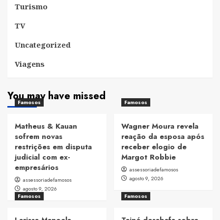
Turismo
TV
Uncategorized
Viagens
You may have missed
Famosos
Famosos
Matheus & Kauan
Wagner Moura revela
sofrem novas
reação da esposa após
restrições em disputa
receber elogio de
judicial com ex-
Margot Robbie
empresários
assessoriadefamosos
agosto 9, 2026
assessoriadefamosos
agosto 9, 2026
Famosos
Famosos
Larissa Manoela
Tainá desabafa sobre