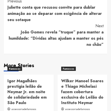
Post
Previous
Juliette conta que recusou convite para dublar
Navigation
animação ao se deparar com exigência de alterar
seu sotaque
Next
João Gomes revela “truque” para manter a
humildade: “Dívidas altas ajudam a manter os pés
no chão”
More Stories
Famosos
Famosos
Igor Magalhães
Wilker Manoel Soares
prestigia leilão de
e Thiago Michelasi
Neymar Jr. em noite
fazem cobertura
de solidariedade em
exclusiva do Leilão do
São Paulo
Instituto Neymar
assessoriadefamosos
assessoriadefamosos