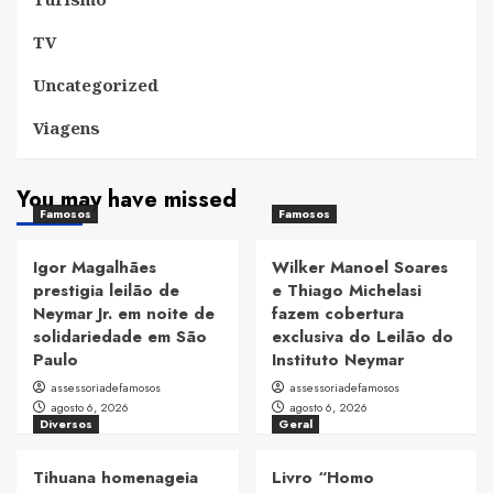
TV
Uncategorized
Viagens
You may have missed
Famosos
Famosos
Igor Magalhães
Wilker Manoel Soares
prestigia leilão de
e Thiago Michelasi
Neymar Jr. em noite de
fazem cobertura
solidariedade em São
exclusiva do Leilão do
Paulo
Instituto Neymar
assessoriadefamosos
assessoriadefamosos
agosto 6, 2026
agosto 6, 2026
Diversos
Geral
Tihuana homenageia
Livro “Homo