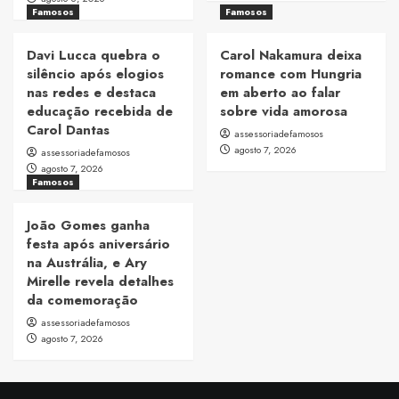
Famosos
Famosos
Davi Lucca quebra o
Carol Nakamura deixa
silêncio após elogios
romance com Hungria
nas redes e destaca
em aberto ao falar
educação recebida de
sobre vida amorosa
Carol Dantas
assessoriadefamosos
agosto 7, 2026
assessoriadefamosos
agosto 7, 2026
Famosos
João Gomes ganha
festa após aniversário
na Austrália, e Ary
Mirelle revela detalhes
da comemoração
assessoriadefamosos
agosto 7, 2026