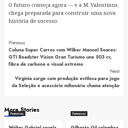
O futuro começa agora — e a M. Valentinus
chega preparada para construir uma nova
história de sucesso.
Post
Previous
Coluna Super Carros com Wilker Manoel Soares:
Navigation
GTI Roadster Vision Gran Turismo une 503 cv,
fibra de carbono e visual extremo
Next
Virginia surge com produção estilosa para jogo
da Seleção e acessório milionário chama atenção
More Stories
Famosos
Famosos
Walter Gabriel revela
Gilberto Gil relembra