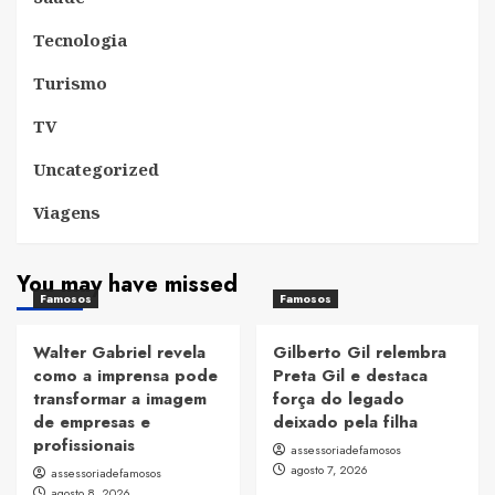
Tecnologia
Turismo
TV
Uncategorized
Viagens
You may have missed
Famosos
Famosos
Walter Gabriel revela
Gilberto Gil relembra
como a imprensa pode
Preta Gil e destaca
transformar a imagem
força do legado
de empresas e
deixado pela filha
profissionais
assessoriadefamosos
agosto 7, 2026
assessoriadefamosos
agosto 8, 2026